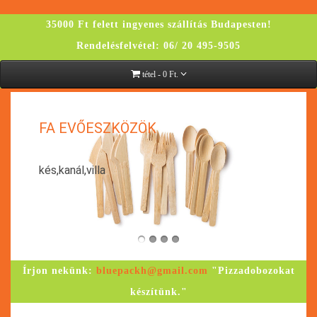
35000 Ft felett ingyenes szállítás Budapesten!
Rendelésfelvétel: 06/ 20 495-9505
tétel - 0 Ft.
K
FA EVŐESZKÖZÖK
kés,kanál,villa
Írjon nekünk:
bluepackh@gmail.com
"Pizzadobozokat
készítünk."