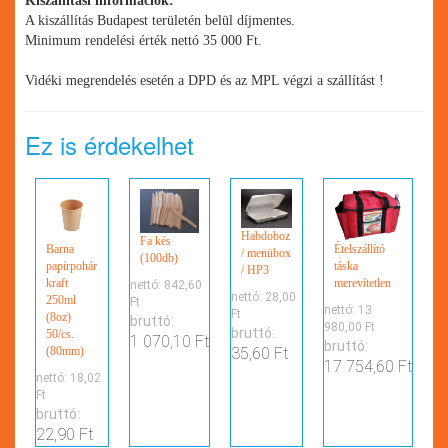
Kiszállítási információk:
A kiszállítás Budapest területén belül díjmentes.
Minimum rendelési érték nettó 35 000 Ft.
Vidéki megrendelés esetén a DPD és az MPL végzi a szállítást !
Ez is érdekelhet
Habdoboz
Fa kés
Barna
Ételszállító
/ menübox
(100db)
papírpohár
táska
/ HP3
kraft
merevítetlen
nettó:
842,60
nettó:
28,00
250ml
Ft
nettó:
13
Ft
(8oz)
bruttó:
980,00 Ft
bruttó:
50/cs.
1 070,10 Ft
bruttó:
(80mm)
35,60 Ft
17 754,60 Ft
nettó:
18,02
Ft
bruttó:
22,90 Ft