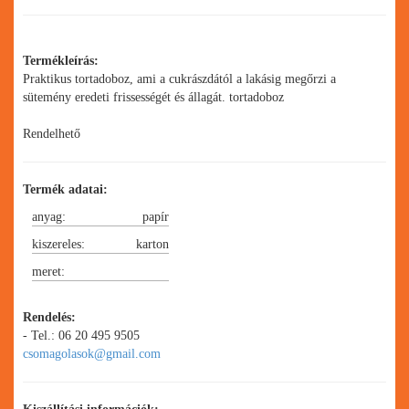
Termékleírás:
Praktikus tortadoboz, ami a cukrászdától a lakásig megőrzi a
sütemény eredeti frissességét és állagát. tortadoboz
Rendelhető
Termék adatai:
anyag:
papír
kiszereles:
karton
meret:
350 x 350 x 180 mm
Rendelés:
- Tel.: 06 20 495 9505
csomagolasok@gmail.com