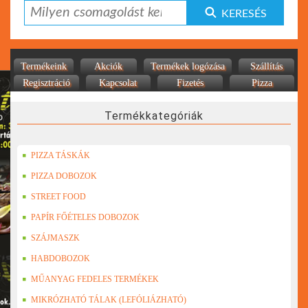
KERESÉS
Termékeink
Akciók
Termékek logózása
Szállítás
Regisztráció
Kapcsolat
Fizetés
Pizza
Termékkategóriák
PIZZA TÁSKÁK
PIZZA DOBOZOK
STREET FOOD
PAPÍR FŐÉTELES DOBOZOK
SZÁJMASZK
HABDOBOZOK
MŰANYAG FEDELES TERMÉKEK
MIKRÓZHATÓ TÁLAK (LEFÓLIÁZHATÓ)