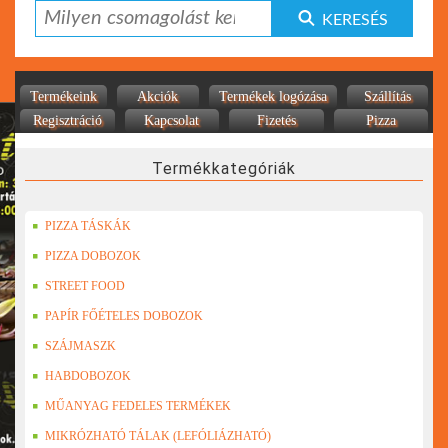
KERESÉS
Termékeink
Akciók
Termékek logózása
Szállítás
Regisztráció
Kapcsolat
Fizetés
Pizza
Termékkategóriák
PIZZA TÁSKÁK
PIZZA DOBOZOK
STREET FOOD
PAPÍR FŐÉTELES DOBOZOK
SZÁJMASZK
HABDOBOZOK
MŰANYAG FEDELES TERMÉKEK
MIKRÓZHATÓ TÁLAK (LEFÓLIÁZHATÓ)