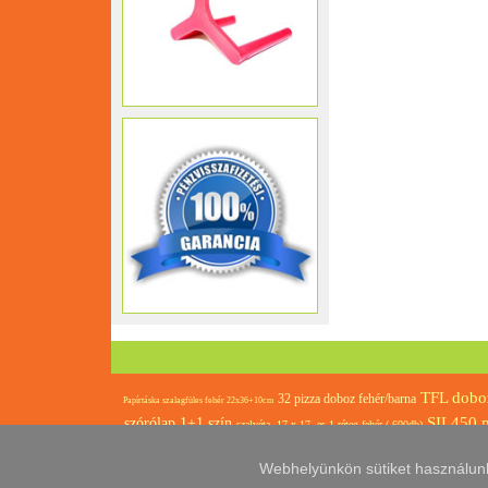
TFL doboz
32 pizza doboz fehér/barna
Papírtáska szalagfüles fehér 22x36+10cm
SIL450 m
szórólap 1+1 szín
szalvéta 17 x 17 -es 1 réteg fehér ( 600db)
Fagylaltos habtégely 91
52 pizza doboz barna/barna B hullám erős
PP svéd
Webhelyünkön sütiket használunk, 