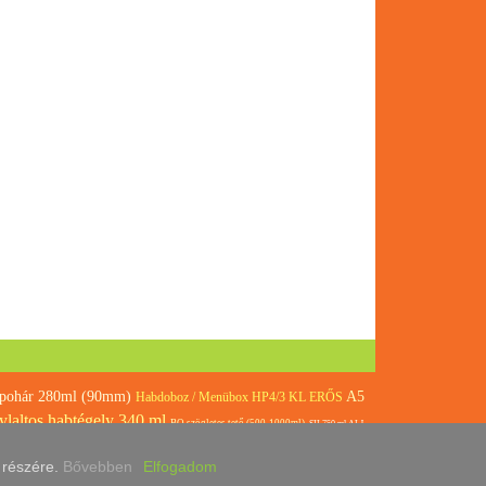
rpohár 280ml (90mm)
A5
Habdoboz / Menübox HP4/3 KL ERŐS
ylaltos habtégely 340 ml
BQ szögletes tető (500-1000ml)
SIL750 ml ALJ
tes1200 ml-es alj PP fehér /121840/
Habdoboz /
k részére.
Bővebben
Elfogadom