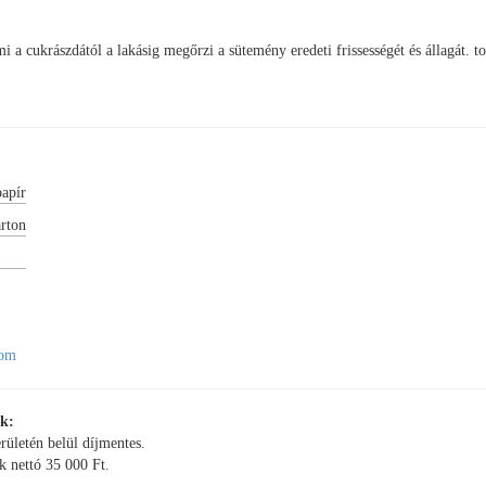
i a cukrászdától a lakásig megőrzi a sütemény eredeti frissességét és állagát. t
papír
rton
0 mm
com
ók:
erületén belül díjmentes.
k nettó 35 000 Ft.