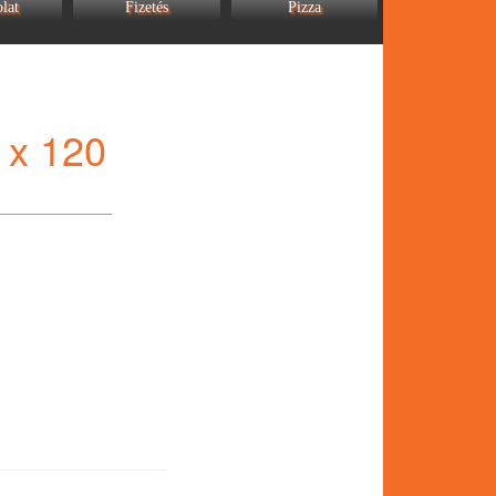
lat
Fizetés
Pizza
 x 120