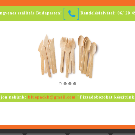
ingyenes szállítás Budapesten!
Rendelésfelvétel: 06/ 20 
rjon nekünk:
bluepackh@gmail.com
"Pizzadobozokat készítünk