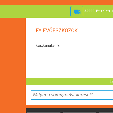
35000 Ft felett 
FA EVŐESZKÖZÖK
kés,kanál,villa
Í