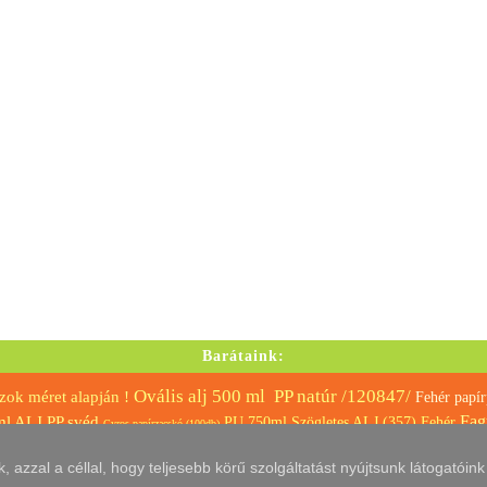
Barátaink:
Ovális alj 500 ml PP natúr /120847/
ok méret alapján !
Fehér papí
Fag
l ALJ PP svéd
PU 750ml Szögletes ALJ (357) Fehér
Gyros papírzacskó (100db)
Szögle
"Z" kéztörlő GREEN
0,50 l-es kerektál PP natúr /118440/
0 ml
azzal a céllal, hogy teljesebb körű szolgáltatást nyújtsunk látogatóin
menübox / hamburgeres HP7