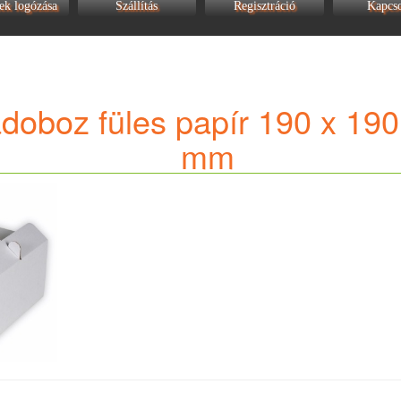
ek logózása
Szállítás
Regisztráció
Kapcso
adoboz füles papír 190 x 190
mm