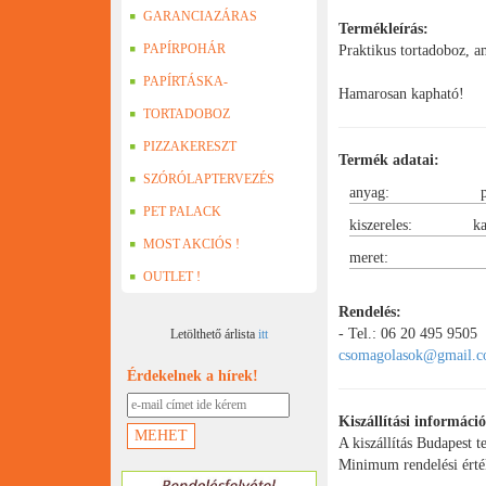
GARANCIAZÁRAS
Termékleírás:
DOBOZOK
PAPÍRPOHÁR
Praktikus tortadoboz, am
PAPÍRTÁSKA-
Hamarosan kapható!
PAPÍRZACSKÓ
TORTADOBOZ
PIZZAKERESZT
Termék adatai:
SZÓRÓLAPTERVEZÉS
anyag:
PET PALACK
kiszereles:
ka
MOST AKCIÓS !
meret:
OUTLET !
190 x 190 x 12
Rendelés:
- Tel.: 06 20 495 9505
Letölthető árlista
itt
csomagolasok@gmail.
Érdekelnek a hírek!
Kiszállítási informáci
A kiszállítás Budapest t
Minimum rendelési érté