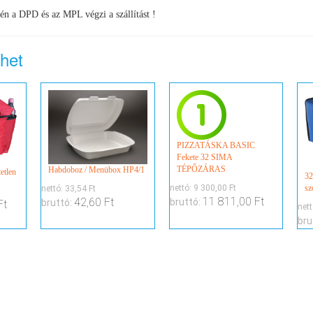
én a DPD és az MPL végzi a szállítást !
lhet
PIZZATÁSKA BASIC
Fekete 32 SIMA
TÉPŐZÁRAS
Habdoboz / Menübox HP4/1
tetlen
32
sz
nettó:
9 300,00 Ft
nettó:
33,54 Ft
11 811,00 Ft
42,60 Ft
bruttó:
bruttó:
Ft
net
bru