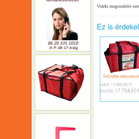
Vidéki megrendelés eset
Ez is érdeke
Ételszállító táska mereví
nettó:
13 980,00 Ft
17 754,60 
bruttó: