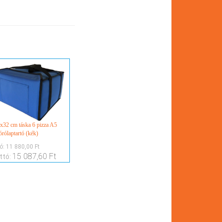
x32 cm táska 6 pizza A5
órólaptartó (kék)
tó:
11 880,00 Ft
15 087,60 Ft
ttó: