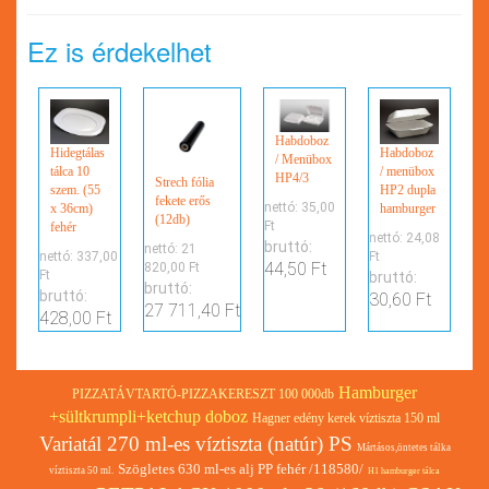
Ez is érdekelhet
Habdoboz
Hidegtálas
Habdoboz
/ Menübox
tálca 10
/ menübox
HP4/3
Strech fólia
szem. (55
HP2 dupla
fekete erős
nettó:
35,00
x 36cm)
hamburger
(12db)
Ft
fehér
nettó:
24,08
bruttó:
nettó:
21
nettó:
337,00
Ft
44,50 Ft
820,00 Ft
Ft
bruttó:
bruttó:
bruttó:
30,60 Ft
27 711,40 Ft
428,00 Ft
Hamburger
PIZZATÁVTARTÓ-PIZZAKERESZT 100 000db
+sültkrumpli+ketchup doboz
Hagner edény kerek víztiszta 150 ml
Variatál 270 ml-es víztiszta (natúr) PS
Mártásos,öntetes tálka
Szögletes 630 ml-es alj PP fehér /118580/
víztiszta 50 ml.
H1 hamburger tálca