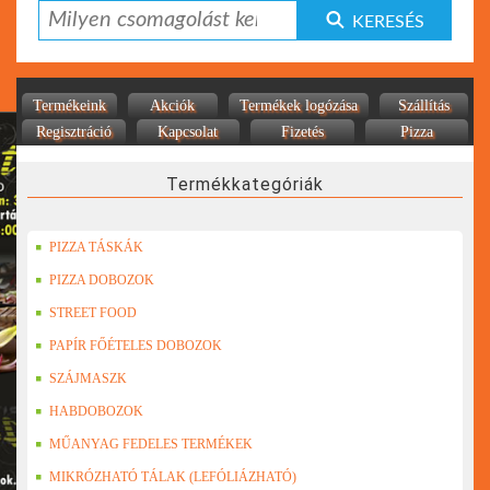
KERESÉS
Termékeink
Akciók
Termékek logózása
Szállítás
Regisztráció
Kapcsolat
Fizetés
Pizza
Termékkategóriák
PIZZA TÁSKÁK
PIZZA DOBOZOK
STREET FOOD
PAPÍR FŐÉTELES DOBOZOK
SZÁJMASZK
HABDOBOZOK
MŰANYAG FEDELES TERMÉKEK
MIKRÓZHATÓ TÁLAK (LEFÓLIÁZHATÓ)