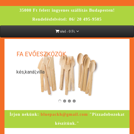
35000 Ft felett ingyenes szállítás Budapesten!
Rendelésfelvétel: 06/ 20 495-9505
tétel - 0 Ft.
K
FA EVŐESZKÖZÖK
kés,kanál,villa
Írjon nekünk:
bluepackh@gmail.com
"Pizzadobozokat
készítünk."