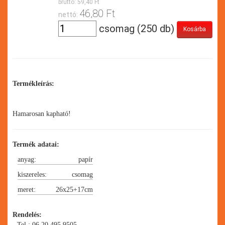
bruttó:
59,40 Ft
46,80 Ft
nettó:
csomag (250 db)
Termékleírás:
Hamarosan kapható!
Termék adatai:
anyag:
papír
kiszereles:
csomag
meret:
26x25+17cm
Rendelés:
- Tel.: 06 20 495 9505