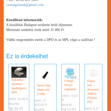
csomagolasok@gmail.com
Kiszállítási információk:
A kiszállítás Budapest területén belül díjmentes.
Minimum rendelési érték nettó 35 000 Ft.
Vidéki megrendelés esetén a DPD és az MPL végzi a szállítást !
Ez is érdekelhet
Habdoboz /
4 rétegű
Kúpos
menübox /
Orvosi
tető
Strech fólia
hamburgeres
szájmaszk
desszertes
fekete erős
HP6
50db/cs.
(12db)
nettó:
19,00
(95mm)
nettó:
28,49 Ft
Ft
nettó:
21
PET
bruttó:
bruttó:
820,00 Ft
36,20 Ft
nettó:
8,21
bruttó:
24,10 Ft