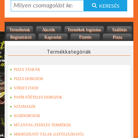
KERESÉS
Termékeink
Akciók
Termékek logózása
Szállítás
Regisztráció
Kapcsolat
Fizetés
Pizza
Termékkategóriák
PIZZA TÁSKÁK
PIZZA DOBOZOK
STREET FOOD
PAPÍR FŐÉTELES DOBOZOK
SZÁJMASZK
HABDOBOZOK
MŰANYAG FEDELES TERMÉKEK
MIKRÓZHATÓ TÁLAK (LEFÓLIÁZHATÓ)