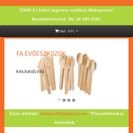
35000 Ft felett ingyenes szállítás Budapesten!
Rendelésfelvétel: 06/ 20 495-9505
tétel - 0 Ft.
K
FA EVŐESZKÖZÖK
kés,kanál,villa
Írjon nekünk:
bluepackh@gmail.com
"Pizzadobozokat
készítünk."