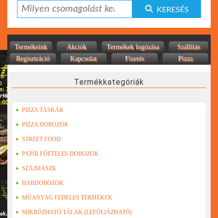
KERESÉS
Termékeink
Akciók
Termékek logózása
Szállítás
Regisztráció
Kapcsolat
Fizetés
Pizza
Termékkategóriák
PIZZA TÁSKÁK
PIZZA DOBOZOK
STREET FOOD
PAPÍR FŐÉTELES DOBOZOK
SZÁJMASZK
HABDOBOZOK
MŰANYAG FEDELES TERMÉKEK
MIKRÓZHATÓ TÁLAK (LEFÓLIÁZHATÓ)