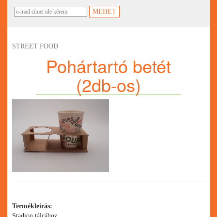
STREET FOOD
Pohártartó betét
(2db-os)
Termékleírás:
Stadion tálcához