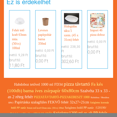
Ez is érdekelhet
Hidegtálas
Fehér tető
Leveses
Import 46
tálca 5
kraft 63mm
papírpohár
pizza doboz
szem. (45 x
müa.
barna
31cm) fehér
nettó:
0,00 Ft
(50/cs)
350ml
bruttó:
nettó:
238,30
100ml
nettó:
0,00 Ft
Ft
0,00 Ft
nettó:
9,28 Ft
bruttó:
bruttó:
bruttó:
0,00 Ft
302,60 Ft
11,80 Ft
pizza távtartó
Fa kés
Habdoboz tetővel 1000 ml FD34
barna íves zsírpapír 60x80cm
(100db)
Szalvéta 33 x 33 -
as 2 réteg fehér
PIZZATÁVTARTÓ-PIZZAKERESZT 1000
Habdoboz / Menübox
Papírtáska szalagfüles FEKVŐ fehér 32x27+21cm
Szögletes koronás
HP4/2
Szögletes fedél PP natúr /120190/
fedél PP natúr
Fekete tető kraft 63mm müa. (50/cs) 100ml
Szögletes1200 ml-es alj PP fehér
Habdoboz / Menübox HP4/1 KL ERŐS