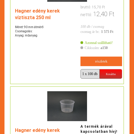
bruttó:
15,70 Ft
Hagner edény kerek
12,40 Ft
nettó:
víztiszta 250 ml
100 db / csomag
Méret: 90 mm átmérő
Csomagolás:
csomag ár br.:
1 575 Ft
Anyag: műanyag
Azonnal szállítható!
Cikkszám:
a150
részletek
A termék árával
Hagner edény kerek
kapcsolatban hívj!