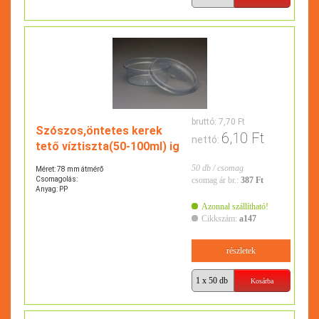
bruttó:
7,70 Ft
Szószos,öntetes kerek
6,10 Ft
nettó:
tető víztiszta(50-100ml) ig
50 db / csomag
Méret: 78 mm átmérő
Csomagolás:
csomag ár br.:
387 Ft
Anyag: PP
Azonnal szállítható!
Cikkszám:
a147
részletek