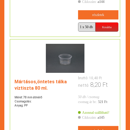
Cikkszám:
a144
részletek
bruttó:
10,40 Ft
Mártásos,öntetes tálka
8,20 Ft
nettó:
víztiszta 80 ml.
50 db / csomag
Méret: 78 mm átmérő
Csomagolás:
csomag ár br.:
521 Ft
Anyag: PP
Azonnal szállítható!
Cikkszám:
a145