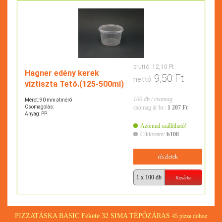
bruttó:
12,10 Ft
Hagner edény kerek
9,50 Ft
nettó:
víztiszta Tető.(125-500ml)
100 db / csomag
Méret: 90 mm átmérő
Csomagolás:
csomag ár br.:
1 207 Ft
Anyag: PP
Azonnal szállítható!
Cikkszám:
b108
részletek
PIZZATÁSKA BASIC Fekete 32 SIMA TÉPŐZÁRAS
45 pizza doboz