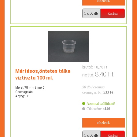
részletek
bruttó:
10,70 Ft
Mártásos,öntetes tálka
8,40 Ft
nettó:
víztiszta 100 ml.
50 db / csomag
Méret: 78 mm átmérő
Csomagolás:
csomag ár br.:
533 Ft
Anyag: PP
Azonnal szállítható!
Cikkszám:
a146
részletek