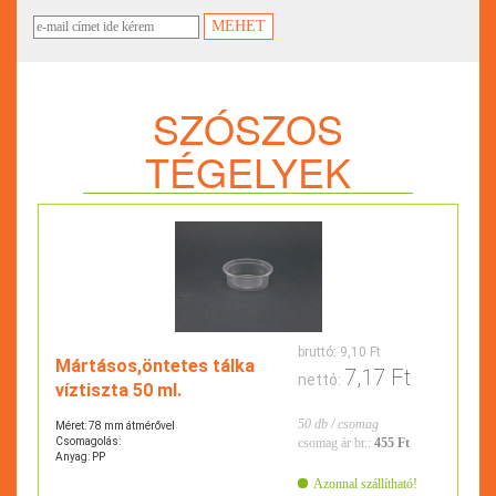
SZÓSZOS
TÉGELYEK
bruttó:
9,10 Ft
Mártásos,öntetes tálka
7,17 Ft
nettó:
víztiszta 50 ml.
50 db / csomag
Méret: 78 mm átmérővel
Csomagolás:
csomag ár br.:
455 Ft
Anyag: PP
Azonnal szállítható!