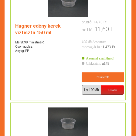
bruttó:
14,70 Ft
Hagner edény kerek
11,60 Ft
nettó:
víztiszta 150 ml
100 db / csomag
Méret: 99 mm átmérő
Csomagolás:
csomag ár br.:
1 473 Ft
Anyag: PP
Azonnal szállítható!
Cikkszám:
a149
részletek