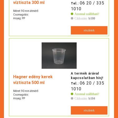
víztiszta 300 ml
06 20 / 335
Tel.:
1010
Méret: 90 mm átmérő
Azonnal szállítható!
Csomagolás:
Cikkszám:
b100
Anyag: PP
részletek
A termék árával
Hagner edény kerek
kapcsolatban hívj!
víztiszta 500 ml
06 20 / 335
Tel.:
1010
Méret: 90 mm átmérő
Azonnal szállítható!
Csomagolás:
Cikkszám:
b104
Anyag: PP
részletek