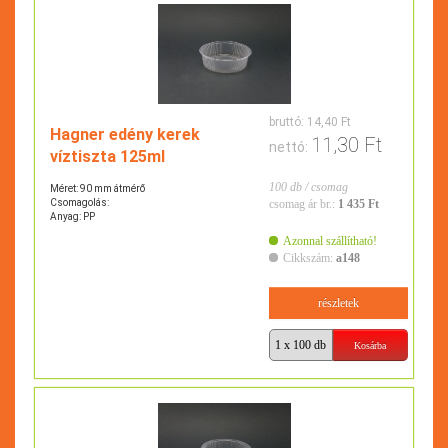
bruttó:
14,40 Ft
Hagner edény kerek
11,30 Ft
nettó:
víztiszta 125ml
100 db / csomag
Méret: 90 mm átmérő
Csomagolás:
csomag ár br.:
1 435 Ft
Anyag: PP
Azonnal szállítható!
Cikkszám:
a148
részletek