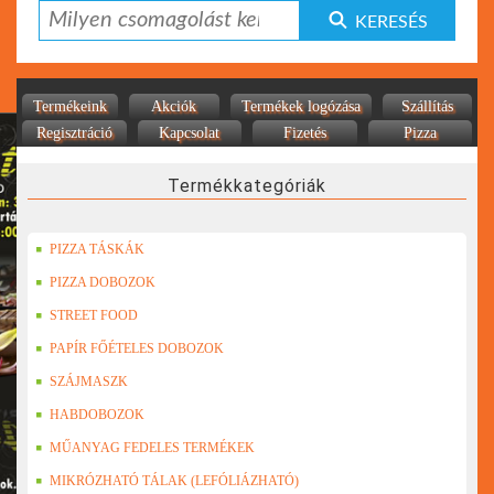
KERESÉS
Termékeink
Akciók
Termékek logózása
Szállítás
Regisztráció
Kapcsolat
Fizetés
Pizza
Termékkategóriák
PIZZA TÁSKÁK
PIZZA DOBOZOK
STREET FOOD
PAPÍR FŐÉTELES DOBOZOK
SZÁJMASZK
HABDOBOZOK
MŰANYAG FEDELES TERMÉKEK
MIKRÓZHATÓ TÁLAK (LEFÓLIÁZHATÓ)