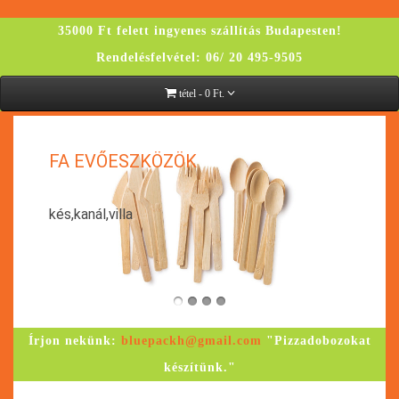
35000 Ft felett ingyenes szállítás Budapesten!
Rendelésfelvétel: 06/ 20 495-9505
tétel - 0 Ft.
K
FA EVŐESZKÖZÖK
kés,kanál,villa
Írjon nekünk:
bluepackh@gmail.com
"Pizzadobozokat
készítünk."