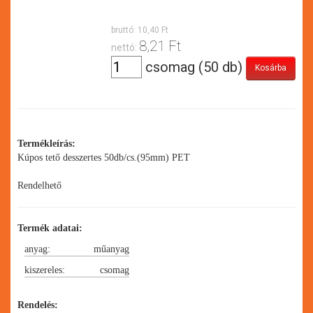
bruttó:
10,40 Ft
8,21 Ft
nettó:
csomag (50 db)
Termékleírás:
Kúpos tető desszertes 50db/cs.(95mm) PET
Rendelhető
Termék adatai:
anyag:
műanyag
kiszereles:
csomag
Rendelés: