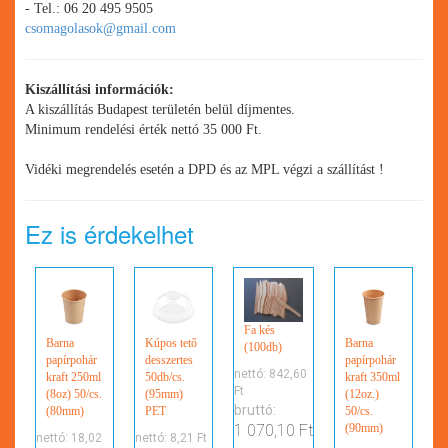
- Tel.: 06 20 495 9505
csomagolasok@gmail.com
Kiszállítási információk:
A kiszállítás Budapest területén belül díjmentes.
Minimum rendelési érték nettó 35 000 Ft.
Vidéki megrendelés esetén a DPD és az MPL végzi a szállítást !
Ez is érdekelhet
Fa kés
Barna
Kúpos tető
Barna
(100db)
papírpohár
desszertes
papírpohár
nettó:
842,60
kraft 250ml
50db/cs.
kraft 350ml
Ft
(8oz) 50/cs.
(95mm)
(12oz.)
bruttó:
(80mm)
PET
50/cs.
(90mm)
1 070,10 Ft
nettó:
18,02
nettó:
8,21 Ft