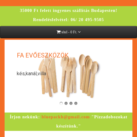
35000 Ft felett ingyenes szállítás Budapesten!
Rendelésfelvétel: 06/ 20 495-9505
tétel - 0 Ft.
K
FA EVŐESZKÖZÖK
kés,kanál,villa
Írjon nekünk:
bluepackh@gmail.com
"Pizzadobozokat
készítünk."