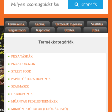
KERESÉS
Termékeink
Akciók
Termékek logózása
Szállítás
Regisztráció
Kapcsolat
Fizetés
Pizza
Termékkategóriák
PIZZA TÁSKÁK
PIZZA DOBOZOK
STREET FOOD
PAPÍR FŐÉTELES DOBOZOK
SZÁJMASZK
HABDOBOZOK
MŰANYAG FEDELES TERMÉKEK
MIKRÓZHATÓ TÁLAK (LEFÓLIÁZHATÓ)