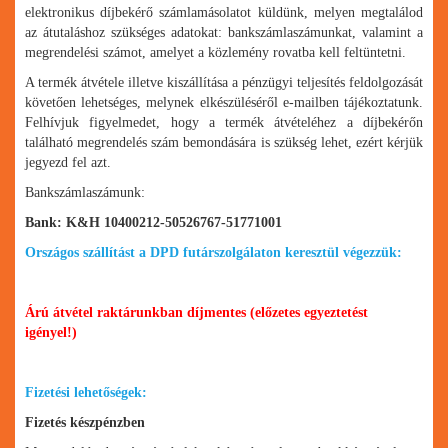
elektronikus díjbekérő számlamásolatot küldünk, melyen megtalálod
az átutaláshoz szükséges adatokat: bankszámlaszámunkat, valamint a
megrendelési számot, amelyet a közlemény rovatba kell feltüntetni.
A termék átvétele illetve kiszállítása a pénzügyi teljesítés feldolgozását
követően lehetséges, melynek elkészüléséről e-mailben tájékoztatunk.
Felhívjuk figyelmedet, hogy a termék átvételéhez a díjbekérőn
található megrendelés szám bemondására is szükség lehet, ezért kérjük
jegyezd fel azt.
Bankszámlaszámunk:
Bank: K&H 10400212-50526767-51771001
Országos szállítást a DPD futárszolgálaton keresztül végezzük:
Árú átvétel raktárunkban díjmentes (előzetes egyeztetést
igényel!)
Fizetési lehetőségek:
Fizetés készpénzben