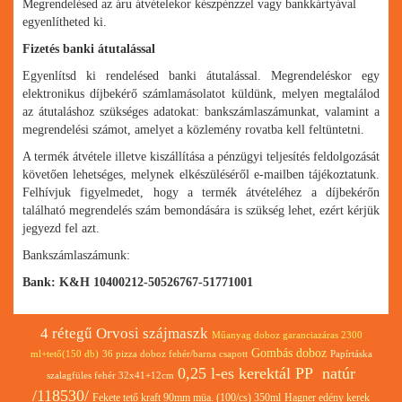
Megrendelésed az áru átvételekor készpénzzel vagy bankkártyával
egyenlítheted ki.
Fizetés banki átutalással
Egyenlítsd ki rendelésed banki átutalással. Megrendeléskor egy
elektronikus díjbekérő számlamásolatot küldünk, melyen megtalálod
az átutaláshoz szükséges adatokat: bankszámlaszámunkat, valamint a
megrendelési számot, amelyet a közlemény rovatba kell feltüntetni.
A termék átvétele illetve kiszállítása a pénzügyi teljesítés feldolgozását
követően lehetséges, melynek elkészüléséről e-mailben tájékoztatunk.
Felhívjuk figyelmedet, hogy a termék átvételéhez a díjbekérőn
található megrendelés szám bemondására is szükség lehet, ezért kérjük
jegyezd fel azt.
Bankszámlaszámunk:
Bank: K&H 10400212-50526767-51771001
4 rétegű Orvosi szájmaszk
Műanyag doboz garanciazáras 2300
Gombás doboz
ml+tető(150 db)
36 pizza doboz fehér/barna csapott
Papírtáska
0,25 l-es kerektál PP natúr
szalagfüles fehér 32x41+12cm
/118530/
Fekete tető kraft 90mm müa. (100/cs) 350ml
Hagner edény kerek