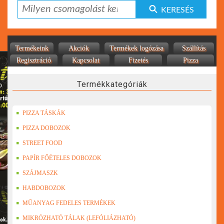
KERESÉS
Termékeink
Akciók
Termékek logózása
Szállítás
Regisztráció
Kapcsolat
Fizetés
Pizza
Termékkategóriák
PIZZA TÁSKÁK
PIZZA DOBOZOK
STREET FOOD
PAPÍR FŐÉTELES DOBOZOK
SZÁJMASZK
HABDOBOZOK
MŰANYAG FEDELES TERMÉKEK
MIKRÓZHATÓ TÁLAK (LEFÓLIÁZHATÓ)