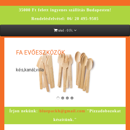
35000 Ft felett ingyenes szállítás Budapesten!
Rendelésfelvétel: 06/ 20 495-9505
tétel - 0 Ft.
K
FA EVŐESZKÖZÖK
kés,kanál,villa
Írjon nekünk:
bluepackh@gmail.com
"Pizzadobozokat
készítünk."