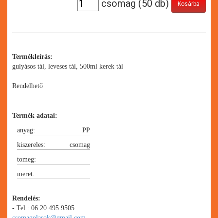
csomag (50 db)
Termékleírás:
gulyásos tál, leveses tál, 500ml kerek tál
Rendelhető
Termék adatai:
anyag:
PP
kiszereles:
csomag
tomeg:
50 db/csomag, 550
meret:
db/karton
Magasság:54 mm, átmérő
144mm
Rendelés:
- Tel.: 06 20 495 9505
csomagolasok@gmail.com