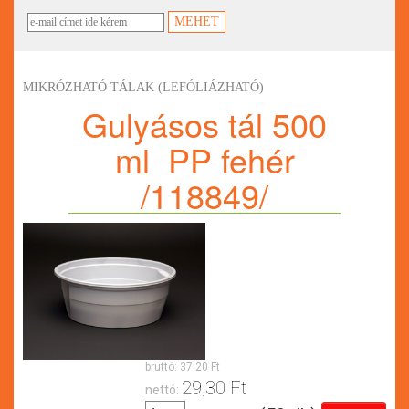
MIKRÓZHATÓ TÁLAK (LEFÓLIÁZHATÓ)
Gulyásos tál 500
ml PP fehér
/118849/
bruttó:
37,20 Ft
29,30 Ft
nettó: