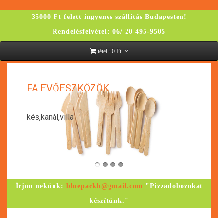
35000 Ft felett ingyenes szállítás Budapesten!
Rendelésfelvétel: 06/ 20 495-9505
tétel - 0 Ft.
K
FA EVŐESZKÖZÖK
kés,kanál,villa
Írjon nekünk:
bluepackh@gmail.com
"Pizzadobozokat
készítünk."