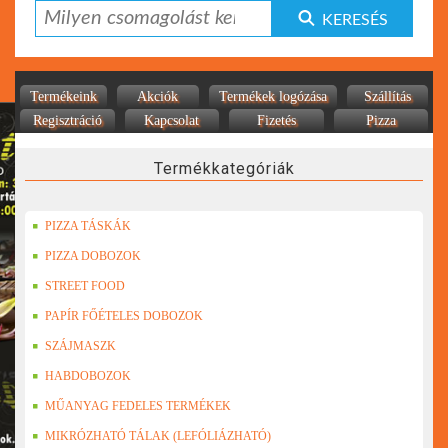
KERESÉS
Termékeink
Akciók
Termékek logózása
Szállítás
Regisztráció
Kapcsolat
Fizetés
Pizza
Termékkategóriák
PIZZA TÁSKÁK
PIZZA DOBOZOK
STREET FOOD
PAPÍR FŐÉTELES DOBOZOK
SZÁJMASZK
HABDOBOZOK
MŰANYAG FEDELES TERMÉKEK
MIKRÓZHATÓ TÁLAK (LEFÓLIÁZHATÓ)