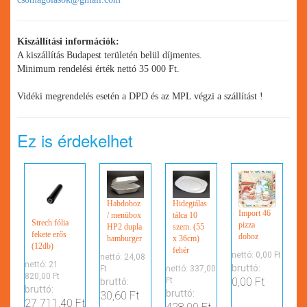
Kiszállítási információk:
A kiszállítás Budapest területén belül díjmentes.
Minimum rendelési érték nettó 35 000 Ft.
Vidéki megrendelés esetén a DPD és az MPL végzi a szállítást !
Ez is érdekelhet
Habdoboz
Hidegtálas
Import 46
/ menübox
tálca 10
Strech fólia
pizza
HP2 dupla
szem. (55
fekete erős
doboz
hamburger
x 36cm)
(12db)
fehér
nettó:
0,00 Ft
nettó:
24,08
nettó:
21
bruttó:
Ft
nettó:
337,00
820,00 Ft
0,00 Ft
Ft
bruttó:
bruttó:
bruttó:
30,60 Ft
27 711,40 Ft