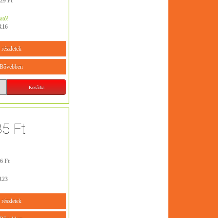
29 Ft
ató!
R16
részletek
Bővebben
85 Ft
6 Ft
R23
részletek