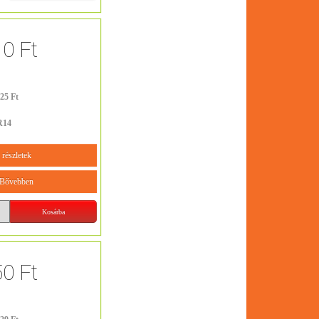
10 Ft
25 Ft
R14
részletek
Bővebben
50 Ft