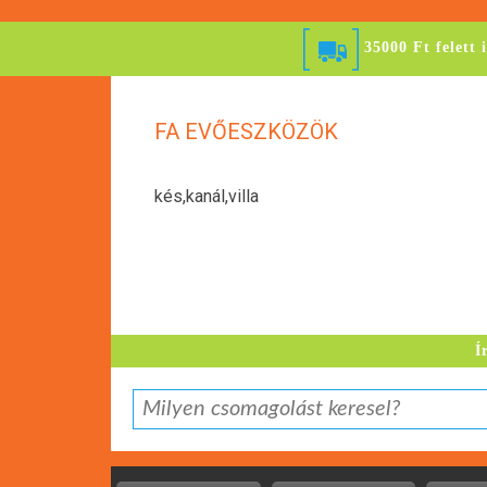
35000 Ft felett 
FA EVŐESZKÖZÖK
kés,kanál,villa
Í