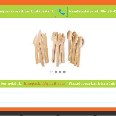
ingyenes szállítás Budapesten!
Rendelésfelvétel: 06/ 20 
rjon nekünk:
bluepackh@gmail.com
"Pizzadobozokat készítünk