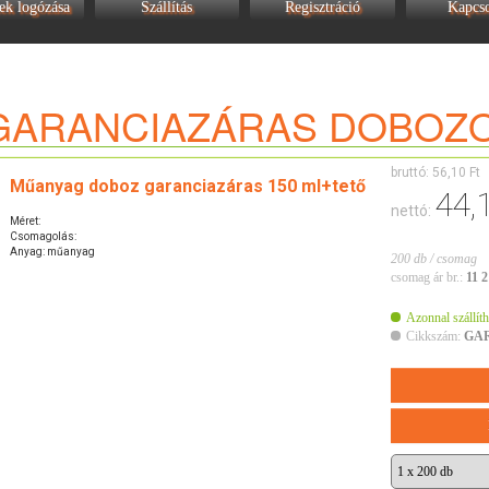
ek logózása
Szállítás
Regisztráció
Kapcso
GARANCIAZÁRAS DOBOZ
bruttó:
56,10 Ft
Műanyag doboz garanciazáras 150 ml+tető
44,
nettó:
Méret:
Csomagolás:
Anyag: műanyag
200 db / csomag
csomag ár br.:
11 2
Azonnal szállíth
Cikkszám:
GA