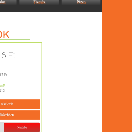
lat
Fizetés
Pizza
OK
16 Ft
17 Ft
ató!
R12
részletek
Bővebben