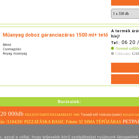
A termék árá
Műanyag doboz garanciazáras 1500 ml+ tető
hívj!
06 20 
Tel.:
Méret:
Azonnal szállíth
Csomagolás:
Cikkszám:
GA
Anyag: műanyag
Barátaink:
0 000db
Variatál tető víztiszta (natúr)
PIZZATÁVTARTÓ-PIZZAKERESZT 1000
PIZZATÁVTAR
PETPA
túr /118439/
PIZZATÁSKA BASIC Fekete 32 SIMA TÉPŐZÁRAS
Mártásos,öntetes tálka víztiszta 100 ml.
Import 30 pizza doboz
Szögle
x35+12cm
ál 425 ml-es fehér
azzal a céllal, hogy teljesebb körű szolgáltatást nyújtsunk látogatóin
BQ szögletes tető (500-1000ml)
Barna papírpohár kraft 250ml (8o