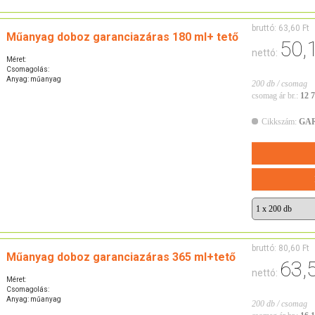
bruttó:
63,60 Ft
Műanyag doboz garanciazáras 180 ml+ tető
50,
nettó:
Méret:
Csomagolás:
Anyag: műanyag
200 db / csomag
csomag ár br.:
12 7
Cikkszám:
GA
bruttó:
80,60 Ft
Műanyag doboz garanciazáras 365 ml+tető
63,
nettó:
Méret:
Csomagolás:
Anyag: műanyag
200 db / csomag