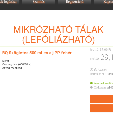
ek logózása
Szállítás
Regisztráció
Kapcso
MIKRÓZHATÓ TÁLAK
(LEFÓLIÁZHATÓ)
bruttó:
37,00 Ft
BQ Szögletes 500 ml-es alj PP fehér
29,
nettó:
Méret:
Csomagolás: (600/50cs)
Anyag: műanyag
50 db / karton
karton ár br.:
1 850
Azonnal szállíth
Cikkszám:
a14