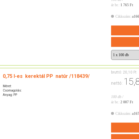
ár br.:
1 765 Ft
Cikkszám:
a16
bruttó:
20,10 Ft
0,75 l-es kerektál PP natúr /118439/
15,
nettó:
Méret:
Csomagolás:
Anyag: PP
100 db /
ár br.:
2 007 Ft
Cikkszám:
a16