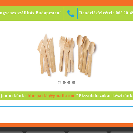
ingyenes szállítás Budapesten!
Rendelésfelvétel: 06/ 20 
rjon nekünk:
bluepackh@gmail.com
"Pizzadobozokat készítünk