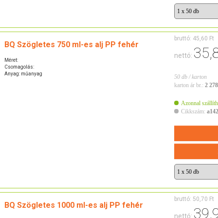
bruttó:
45,60 Ft
BQ Szögletes 750 ml-es alj PP fehér
35,
nettó:
Méret:
Csomagolás:
Anyag: műanyag
50 db / karton
karton ár br.:
2 278
Azonnal szállíth
Cikkszám:
a14
bruttó:
50,70 Ft
BQ Szögletes 1000 ml-es alj PP fehér
39,
nettó: