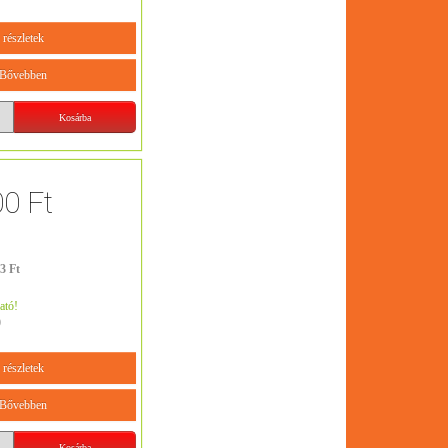
részletek
Bővebben
00 Ft
3 Ft
ató!
9
részletek
Bővebben