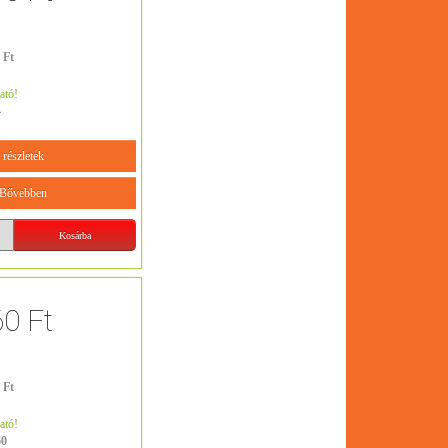
 Ft
ató!
4
részletek
Bővebben
60 Ft
 Ft
ató!
60