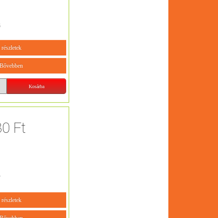
6
részletek
Bővebben
80 Ft
7
részletek
Bővebben