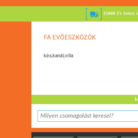
35000 Ft felett 
FA EVŐESZKÖZÖK
kés,kanál,villa
Í