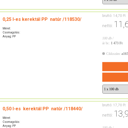
bruttó:
14,70 Ft
0,25 l-es kerektál PP natúr /118530/
11,
nettó:
Méret:
Csomagolás:
Anyag: PP
100 db /
ár br.:
1 473 Ft
Cikkszám:
a16
bruttó:
17,70 Ft
0,50 l-es kerektál PP natúr /118440/
13,
nettó:
Méret:
Csomagolás:
Anyag: PP
100 db /