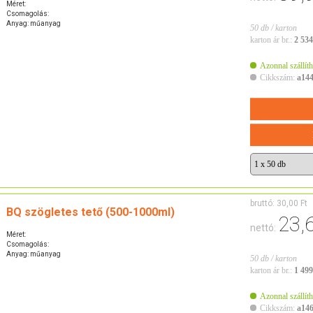
Méret:
Csomagolás:
Anyag: műanyag
50 db / karton
karton ár br.:
2 534
Azonnal szállíth
Cikkszám:
a14
bruttó:
30,00 Ft
BQ szögletes tető (500-1000ml)
23,
nettó:
Méret:
Csomagolás:
Anyag: műanyag
50 db / karton
karton ár br.:
1 499
Azonnal szállíth
Cikkszám:
a14