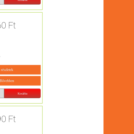
60 Ft
5
részletek
Bővebben
90 Ft