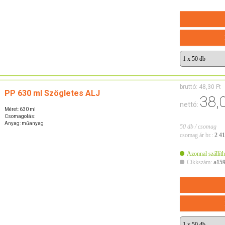
bruttó:
48,30 Ft
PP 630 ml Szögletes ALJ
38,
nettó:
Méret: 630 ml
Csomagolás:
Anyag: műanyag
50 db / csomag
csomag ár br.:
2 41
Azonnal szállíth
Cikkszám:
a15