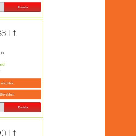
88 Ft
 Ft
ató!
2
részletek
Bővebben
90 Ft