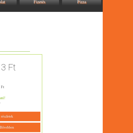
lat
Fizetés
Pizza
13 Ft
 Ft
ató!
0
részletek
Bővebben